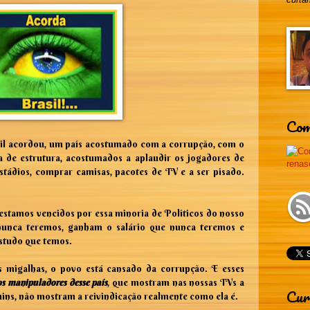
Com
il acordou, um país acostumado com a corrupção, com o
a de estrutura, acostumados a aplaudir os jogadores de
 estádios, comprar camisas, pacotes de TV e a ser pisado.
 estamos vencidos por essa minoria de Políticos do nosso
 nunca teremos, ganham o salário que nunca teremos e
studo que temos.
s migalhas, o povo está cansado da corrupção. E esses
os manipuladores desse país
, que mostram nas nossas TVs a
Cur
ruins, não mostram a reivindicação realmente como ela é.