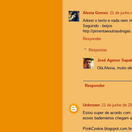
Alexia Gomez
21 de junho 
Adorei o texto e nada ne
Seguindo - beijos
http://pimentaeoutrasdrogas
Responder
Respostas
José Agenor Sapat
Olá Alexia, muito ob
Responder
Unknown
21 de junho de 2
Estou super de acordo com o
esses baderneiros chegam a
PiinkCookie.blogspot.com.br