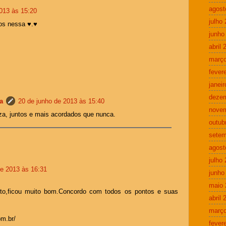
agost
013 às 15:20
julho
tos nessa ♥.♥
junho
abril 
março
fever
janei
deze
a
20 de junho de 2013 às 15:40
nove
a, juntos e mais acordados que nunca.
outub
setem
agost
julho
de 2013 às 16:31
junho
maio 
xto,ficou muito bom.Concordo com todos os pontos e suas
abril 
março
om.br/
fever