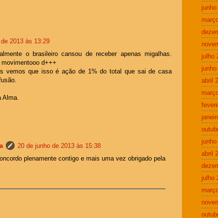
junho
março
deze
 de 2013 às 13:29
nove
almente o brasileiro cansou de receber apenas migalhas.
julho
 o movimentooo d+++
junho
as vemos que isso é ação de 1% do total que sai de casa
fusão.
abril 
março
a Alma.
fever
janei
outub
junho
a
20 de junho de 2013 às 15:38
abril 
oncordo plenamente contigo e mais uma vez obrigado pela
deze
julho
março
nove
outub