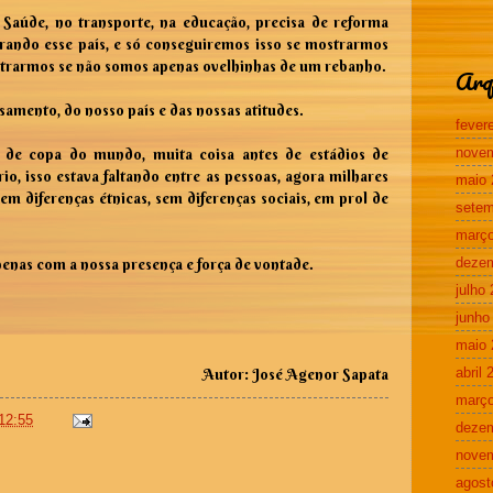
 Saúde, no transporte, na educação, precisa de reforma
strando esse país, e só conseguiremos isso se mostrarmos
strarmos se não somos apenas ovelhinhas de um rebanho.
Arq
amento, do nosso país e das nossas atitudes.
fever
nove
 de copa do mundo, muita coisa antes de estádios de
o, isso estava faltando entre as pessoas, agora milhares
maio 
em diferenças étnicas, sem diferenças sociais, em prol de
setem
março
deze
penas com a nossa presença e força de vontade.
julho
junho
maio 
abril 
Autor: José Agenor Sapata
março
12:55
deze
nove
agost