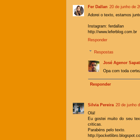
Fer Dallan
20 de junho de 2
Adorei o texto, estamos jun
Instagram: ferdallan
http://www.leferblog.com.br
Responder
Respostas
José Agenor Sapat
Opa com toda certez
Responder
Silvia Pereira
20 de junho 
Olá!
Eu gostei muito do seu te
criticas.
Parabéns pelo texto.
http://pocketlibro.blogspot.c