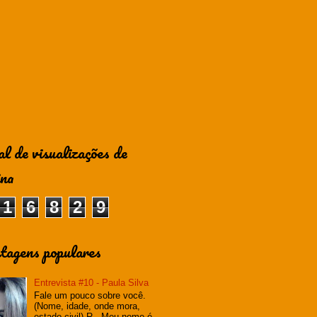
al de visualizações de
ina
1
6
8
2
9
tagens populares
Entrevista #10 - Paula Silva
Fale um pouco sobre você.
(Nome, idade, onde mora,
estado civil) R - Meu nome é