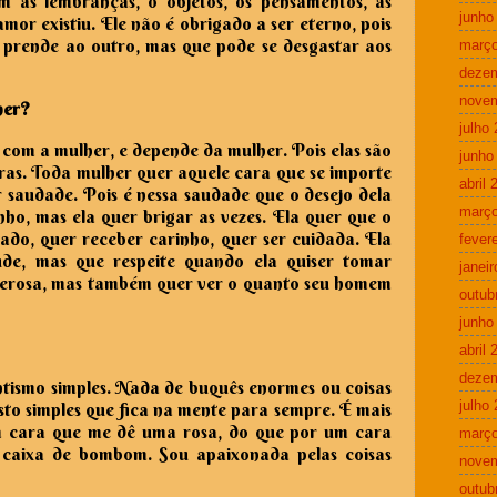
 as lembranças, o objetos, os pensamentos, as
junho
mor existiu. Ele não é obrigado a ser eterno, pois
e prende ao outro, mas que pode se desgastar aos
março
deze
nove
her?
julho
com a mulher, e depende da mulher. Pois elas são
junho
ras. Toda mulher quer aquele cara que se importe
abril 
r saudade. Pois é nessa saudade que o desejo dela
março
ho, mas ela quer brigar as vezes. Ela quer que o
ado, quer receber carinho, quer ser cuidada. Ela
fever
ude, mas que respeite quando ela quiser tomar
janei
poderosa, mas também quer ver o quanto seu homem
outub
junho
abril 
deze
tismo simples. Nada de buquês enormes ou coisas
julho
to simples que fica na mente para sempre. É mais
m cara que me dê uma rosa, do que por um cara
março
aixa de bombom. Sou apaixonada pelas coisas
nove
outub