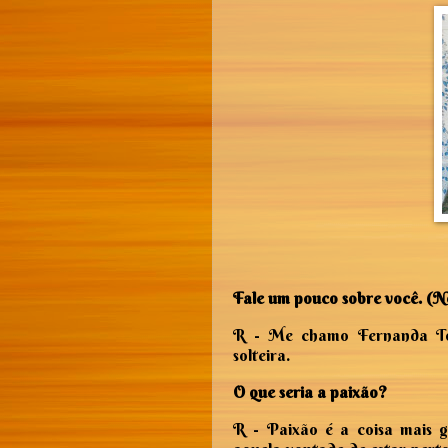
Fale um pouco sobre você. (No
R - Me chamo Fernanda To
solteira.
O que seria a paixão?
R -
Paixão é a coisa mais go