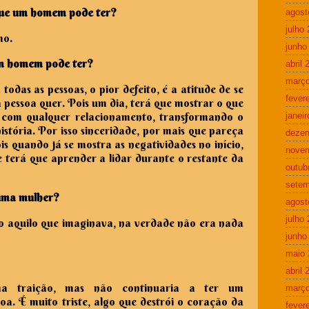
 que um homem pode ter?
agost
julho
mo.
junho
 um homem pode ter?
abril 
março
das as pessoas, o pior defeito, é a atitude de se
fever
pessoa quer. Pois um dia, terá que mostrar o que
á com qualquer relacionamento, transformando o
janei
istória. Por isso sinceridade, por mais que pareça
deze
is quando já se mostra as negatividades no início,
nove
e terá que aprender a lidar durante o restante da
outub
setem
uma mulher?
agost
julho
 aquilo que imaginava, na verdade não era nada
junho
maio 
abril 
a traição, mas não continuaria a ter um
março
a. É muito triste, algo que destrói o coração da
fever