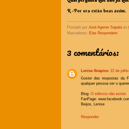
R -
Por ora estão boas assim.
Postado por
José Agenor Sapata
às
Marcadores:
Elas Respondem
3 comentários:
Lenise Ibiapino
22 de julh
Gostei das respostas da F
qualquer pessoa ser o quere
Blog:
O silêncio não existe
FanPage: www.facebook.com.
Beijos, Lenise
Responder