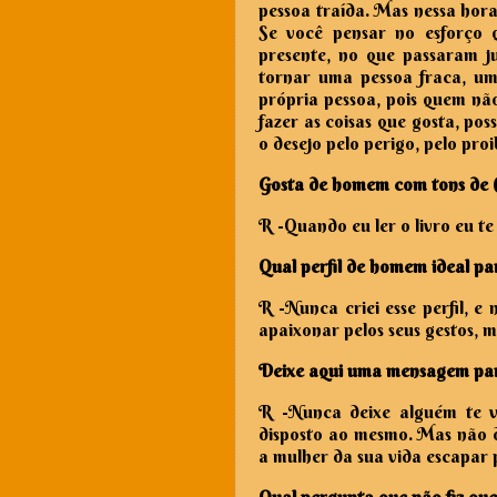
pessoa traída. Mas nessa hora
Se você pensar no esforço q
presente, no que passaram ju
tornar uma pessoa fraca, um
própria pessoa, pois quem não
fazer as coisas que gosta, poss
o desejo pelo perigo, pelo pro
Gosta de homem com tons de 
R -
Quando eu ler o livro eu te
Qual perfil de homem ideal pa
R -
Nunca criei esse perfil, 
apaixonar pelos seus gestos, 
Deixe aqui uma mensagem par
R -
Nunca deixe alguém te va
disposto ao mesmo. Mas não d
a mulher da sua vida escapar p
Qual pergunta que não fiz que 