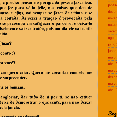
, é preciso pensar no porque da pessoa fazer isso.
janei
ue fez para vê-lo feliz, nas coisas que deu de
deze
ntos e afins, vai sempre se fazer de vítima e se
a coitada. Às vezes a traição é provocada pela
nove
 se preocupa em satisfazer o parceiro, e deixá-lo
outub
ivelmente vai ser traído, pois um dia ele vai sentir
setem
ibido.
agost
Cinza?
julho
junho
 conto :)
maio 
ra você?
abril 
março
e nem quero criar. Quero me encantar com ele, me
me surpreender.
deze
maio 
a os homens.
abril 
ngloriar, dar tudo de si por ti, se não estiver
eixe de demonstrar o que sente, para não deixar
ela janela.
Seg
gostaria que fizesse?