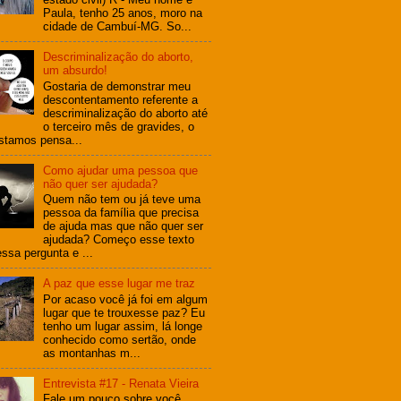
Paula, tenho 25 anos, moro na
cidade de Cambuí-MG. So...
Descriminalização do aborto,
um absurdo!
Gostaria de demonstrar meu
descontentamento referente a
descriminalização do aborto até
o terceiro mês de gravides, o
stamos pensa...
Como ajudar uma pessoa que
não quer ser ajudada?
Quem não tem ou já teve uma
pessoa da família que precisa
de ajuda mas que não quer ser
ajudada? Começo esse texto
ssa pergunta e ...
A paz que esse lugar me traz
Por acaso você já foi em algum
lugar que te trouxesse paz? Eu
tenho um lugar assim, lá longe
conhecido como sertão, onde
as montanhas m...
Entrevista #17 - Renata Vieira
Fale um pouco sobre você.