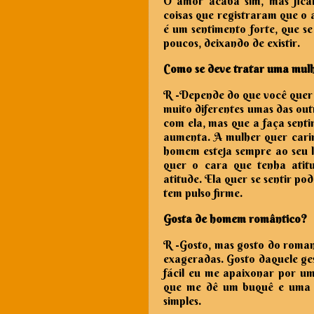
O amor acaba sim, mas ficam
coisas que registraram que o a
é um sentimento forte, que s
poucos, deixando de existir.
Como se deve tratar uma mul
R -
Depende do que você quer 
muito diferentes umas das out
com ela, mas que a faça senti
aumenta. A mulher quer carin
homem esteja sempre ao seu l
quer o cara que tenha atit
atitude. Ela quer se sentir 
tem pulso firme.
Gosta de homem romântico?
R -
Gosto, mas gosto do roman
exageradas. Gosto daquele ges
fácil eu me apaixonar por u
que me dê um buquê e uma c
simples.