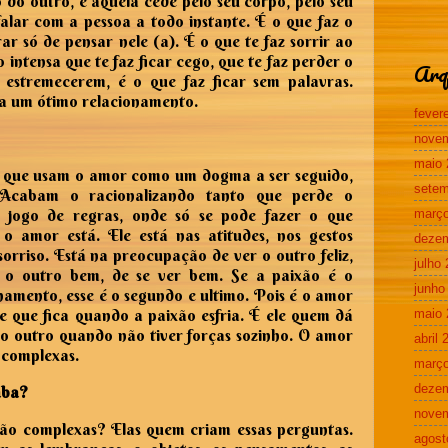
 do outro, é aquela cede pelo seu corpo, pelo seu
falar com a pessoa a todo instante. É o que faz o
rar só de pensar nele (a). É o que te faz sorrir ao
 intensa que te faz ficar cego, que te faz perder o
Arq
 estremecerem, é o que faz ficar sem palavras.
ra um ótimo relacionamento.
fever
nove
maio 
s que usam o amor como um dogma a ser seguido,
setem
 Acabam o racionalizando tanto que perde o
jogo de regras, onde só se pode fazer o que
março
 amor está. Ele está nas atitudes, nos gestos
deze
orriso. Está na preocupação de ver o outro feliz,
julho
 o outro bem, de se ver bem. Se a paixão é o
junho
namento, esse é o segundo e ultimo. Pois é o amor
le que fica quando a paixão esfria. É ele quem dá
maio 
 o outro quando não tiver forças sozinho. O amor
abril 
o complexas.
março
deze
aba?
nove
ão complexas? Elas quem criam essas perguntas.
agost