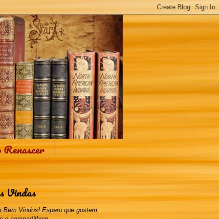
o Renascer
s Vindas
 Bem Vindos! Espero que gostem,
m e compartilhem.