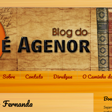
Sobre
Contato
Divulgue
O Caminho d
Boa
- Fernanda
Sejam
curta