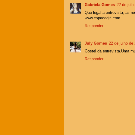
Gabriela Gomes
22 de julh
Que legal a entrevista, as r
www.espacegirl.com
Responder
July Gomes
22 de julho de
Gostei da entrevista.Uma mu
Responder