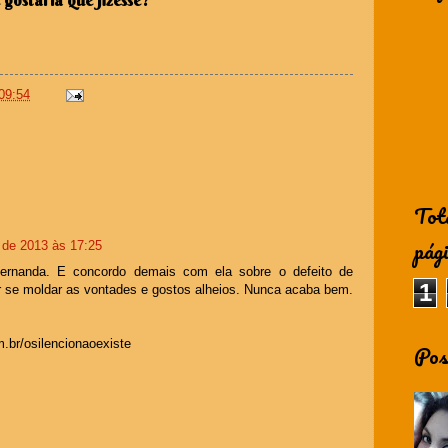
09:54
Tot
pág
o de 2013 às 17:25
ernanda. E concordo demais com ela sobre o defeito de
1
r se moldar as vontades e gostos alheios. Nunca acaba bem.
br/osilencionaoexiste
Pos