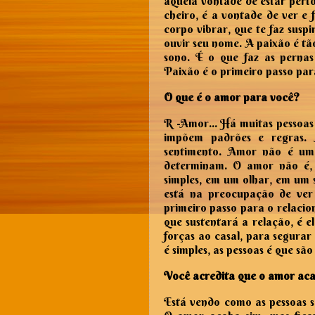
aquela vontade de estar perto
cheiro, é a vontade de ver e 
corpo vibrar, que te faz suspi
ouvir seu nome. A paixão é tão
sono. É o que faz as pernas
Paixão é o primeiro passo pa
O que é o amor para você?
R -
Amor... Há muitas pessoa
impõem padrões e regras.
sentimento. Amor não é um 
determinam. O amor não é, o
simples, em um olhar, em um s
está na preocupação de ver
primeiro passo para o relacio
que sustentará a relação, é e
forças ao casal, para segurar
é simples, as pessoas é que sã
Você acredita que o amor ac
Está vendo como as pessoas s