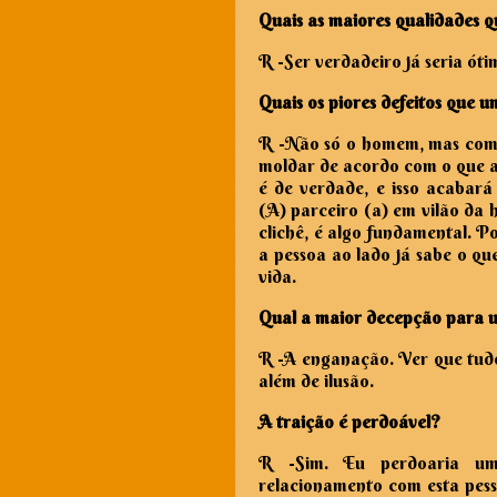
Quais as maiores qualidades
R -
Ser verdadeiro já seria óti
Quais os piores defeitos que
R -
Não só o homem, mas com to
moldar de acordo com o que a 
é de verdade, e isso acabar
(A) parceiro (a) em vilão da h
clichê, é algo fundamental. Po
a pessoa ao lado já sabe o qu
vida.
Qual a maior decepção para 
R -
A enganação. Ver que tudo
além de ilusão.
A traição é perdoável?
R -
Sim. Eu perdoaria um
relacionamento com esta pesso