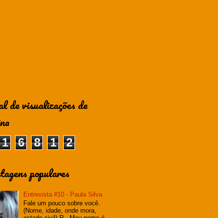
al de visualizações de
ina
1
6
8
1
2
tagens populares
Entrevista #10 - Paula Silva
Fale um pouco sobre você.
(Nome, idade, onde mora,
estado civil) R - Meu nome é