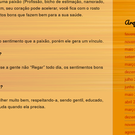
uma paixão (Profissão, bicho de estimação, namorado,
ham, seu coração pode acelerar, você fica com o rosto
ntos bons que fazem bem para a sua saúde.
Arq
fever
sentimento que a paixão, porém ele gera um vínculo.
nove
maio 
?
setem
março
se a gente não “Regar” todo dia, os sentimentos bons
deze
julho
r?
junho
maio 
er muito bem, respeitando-a, sendo gentil, educado,
abril 
uda quando ela precisa.
março
deze
nove
agost