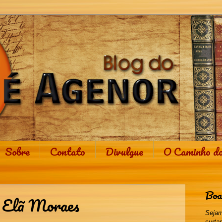
Sobre
Contato
Divulgue
O Caminho d
Boa
- Elã Moraes
Sejam
curta