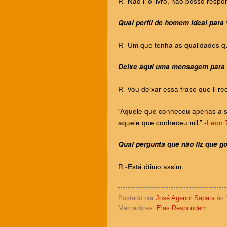
R -
Não li o livro, não posso respo
Qual perfil de homem ideal para
R -
Um que tenha as qualidades qu
Deixe aqui uma mensagem para
R -
Vou deixar essa frase que li r
“Aquele que conheceu apenas a s
aquele que conheceu mil.” -
Leon T
Qual pergunta que não fiz que go
R -
Está ótimo assim.
Postado por
José Agenor Sapata
às
Marcadores:
Elas Respondem