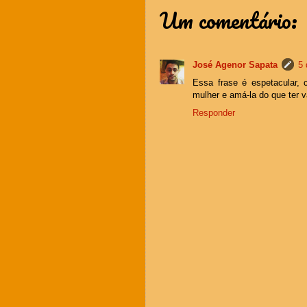
Um comentário:
José Agenor Sapata
5 
Essa frase é espetacular, 
mulher e amá-la do que ter v
Responder