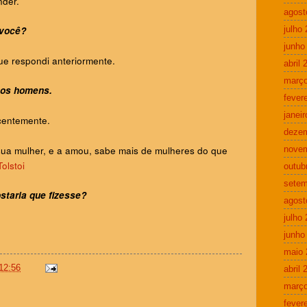
nder.
agost
 você?
julho
junho
e respondi anteriormente.
abril 
março
 os homens.
fever
janei
ecentemente.
deze
ua mulher, e a amou, sabe mais de mulheres do que
nove
olstoi
outub
setem
staria que fizesse?
agost
julho
junho
maio 
12:56
abril 
março
fever