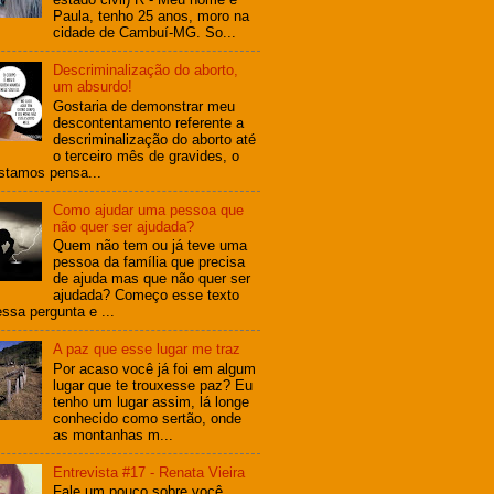
Paula, tenho 25 anos, moro na
cidade de Cambuí-MG. So...
Descriminalização do aborto,
um absurdo!
Gostaria de demonstrar meu
descontentamento referente a
descriminalização do aborto até
o terceiro mês de gravides, o
stamos pensa...
Como ajudar uma pessoa que
não quer ser ajudada?
Quem não tem ou já teve uma
pessoa da família que precisa
de ajuda mas que não quer ser
ajudada? Começo esse texto
ssa pergunta e ...
A paz que esse lugar me traz
Por acaso você já foi em algum
lugar que te trouxesse paz? Eu
tenho um lugar assim, lá longe
conhecido como sertão, onde
as montanhas m...
Entrevista #17 - Renata Vieira
Fale um pouco sobre você.