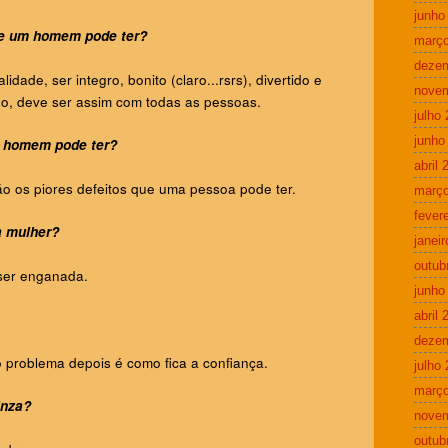
junho
ue um homem pode ter?
março
deze
idade, ser integro, bonito (claro...rsrs), divertido e
nove
, deve ser assim com todas as pessoas.
julho
junho
m homem pode ter?
abril 
ão os piores defeitos que uma pessoa pode ter.
março
fever
a mulher?
janei
outub
ser enganada.
junho
abril 
deze
o problema depois é como fica a confiança.
julho
março
inza?
nove
outub