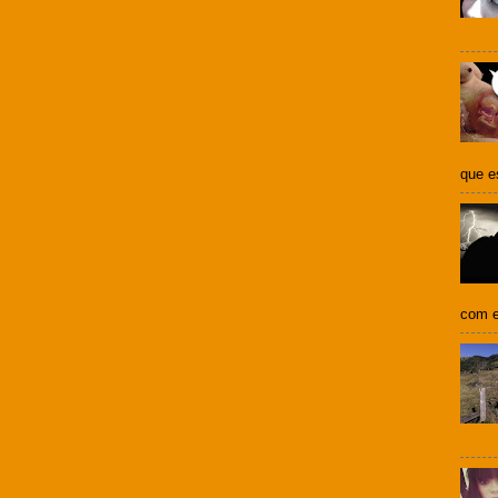
que e
com e