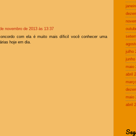
janei
deze
nove
de novembro de 2013 às 13:37
outub
setem
concordo com ela é muito mais díficil você conhecer uma
árias hoje em dia.
agost
julho
junho
maio 
abril 
março
deze
maio 
abril 
Seg