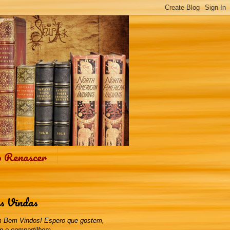
o Renascer
s Vindas
 Bem Vindos! Espero que gostem,
m e compartilhem.