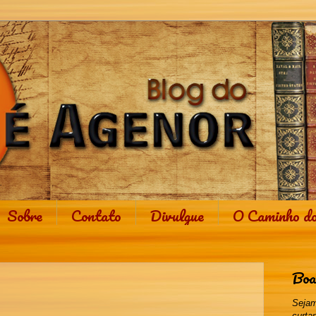
Sobre
Contato
Divulgue
O Caminho d
Boa
Sejam
curta