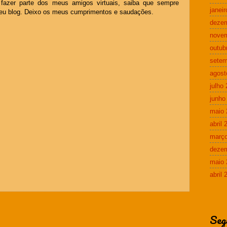
r fazer parte dos meus amigos virtuais, saiba que sempre
janei
seu blog. Deixo os meus cumprimentos e saudações.
deze
nove
outub
setem
agost
julho
junho
maio 
abril 
março
deze
maio 
abril 
Seg