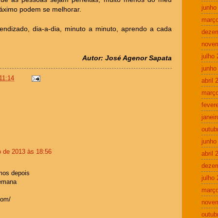
junho
 máximo podem se melhorar.
março
ndizado, dia-a-dia, minuto a minuto, aprendo a cada
deze
nove
julho
Autor: José Agenor Sapata
junho
11:14
abril 
março
fever
janei
outub
junho
 de 2013 às 18:56
abril 
deze
mos depois
julho
semana
março
com/
nove
outub