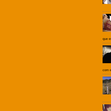
que e
com e