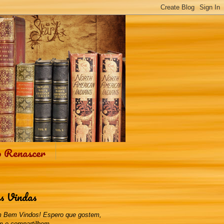
o Renascer
s Vindas
 Bem Vindos! Espero que gostem,
m e compartilhem.