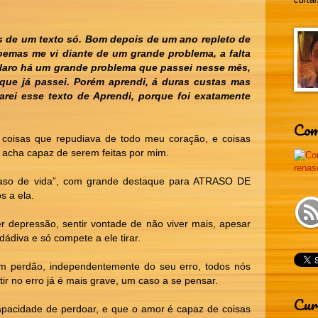
 de um texto só. Bom depois de um ano repleto de
poemas me vi diante de um grande problema, a falta
 claro há um grande problema que passei nesse mês,
que já passei. Porém aprendi, á duras custas mas
rei esse texto de Aprendi, porque foi exatamente
Com
 coisas que repudiava de todo meu coração, e coisas
 acha capaz de serem feitas por mim.
raso de vida”, com grande destaque para ATRASO DE
s a ela.
 depressão, sentir vontade de não viver mais, apesar
ádiva e só compete a ele tirar.
m perdão, independentemente do seu erro, todos nós
r no erro já é mais grave, um caso a se pensar.
Cur
pacidade de perdoar, e que o amor é capaz de coisas