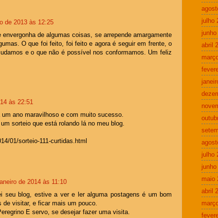
agost
julho
o de 2013 às 12:25
junho
se envergonha de algumas coisas, se arrepende amargamente
umas. O que foi feito, foi feito e agora é seguir em frente, o
abril 
udamos e o que não é possível nos conformamos. Um feliz
março
fever
janei
deze
014 às 22:51
nove
 um ano maravilhoso e com muito sucesso.
outub
 um sorteio que está rolando lá no meu blog.
setem
14/01/sorteio-111-curtidas.html
agost
julho
junho
maio 
janeiro de 2014 às 11:10
abril 
ei seu blog, estive a ver e ler alguma postagens é um bom
março
de visitar, e ficar mais um pouco.
regrino E servo, se desejar fazer uma visita.
fever