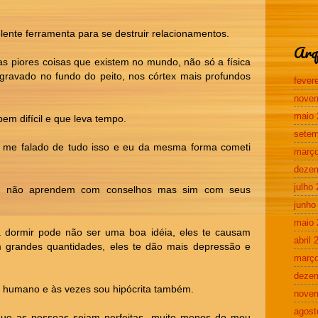
ente ferramenta para se destruir relacionamentos.
Arq
s piores coisas que existem no mundo, não só a física
gravado no fundo do peito, nos córtex mais profundos
fever
nove
maio 
em difícil e que leva tempo.
setem
a me falado de tudo isso e eu da mesma forma cometi
março
deze
julho
s não aprendem com conselhos mas sim com seus
junho
maio 
 dormir pode não ser uma boa idéia, eles te causam
abril 
 grandes quantidades, eles te dão mais depressão e
março
deze
u humano e às vezes sou hipócrita também.
nove
agost
que as pessoas sejam perfeitas, muito menos do meu