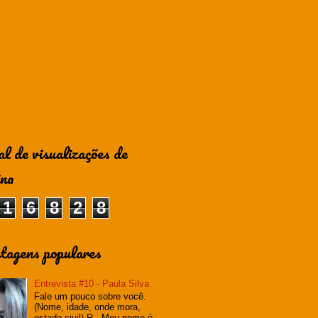
al de visualizações de
ina
1
6
8
2
8
tagens populares
Entrevista #10 - Paula Silva
Fale um pouco sobre você.
(Nome, idade, onde mora,
estado civil) R - Meu nome é