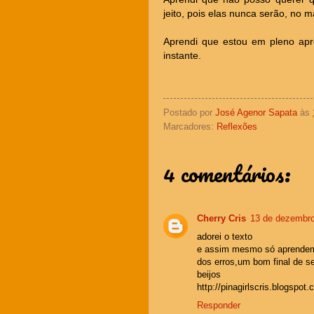
jeito, pois elas nunca serão, no
Aprendi que estou em pleno apre
instante.
Postado por
José Agenor Sapata
às
Marcadores:
Reflexões
4 comentários:
Cherry Cris
13 de dezembro
adorei o texto
e assim mesmo só aprende
dos erros,um bom final de 
beijos
http://pinagirlscris.blogspot.
Responder