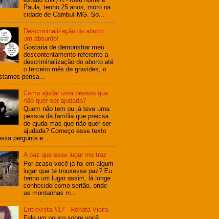
Paula, tenho 25 anos, moro na
cidade de Cambuí-MG. So...
Descriminalização do aborto,
um absurdo!
Gostaria de demonstrar meu
descontentamento referente a
descriminalização do aborto até
o terceiro mês de gravides, o
stamos pensa...
Como ajudar uma pessoa que
não quer ser ajudada?
Quem não tem ou já teve uma
pessoa da família que precisa
de ajuda mas que não quer ser
ajudada? Começo esse texto
ssa pergunta e ...
A paz que esse lugar me traz
Por acaso você já foi em algum
lugar que te trouxesse paz? Eu
tenho um lugar assim, lá longe
conhecido como sertão, onde
as montanhas m...
Entrevista #17 - Renata Vieira
Fale um pouco sobre você.