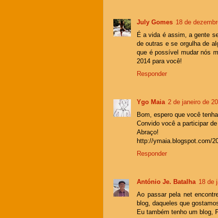
July Gomes
18 de dezembr
É a vida é assim, a gente 
de outras e se orgulha de alg
que é possível mudar nós m
2014 para você!
Responder
Ygo Maia
2 de janeiro de 2
Bom, espero que você tenha
Convido você a participar de
Abraço!
http://ymaia.blogspot.com/20
Responder
António Je. Batalha
18 de 
Ao passar pela net encontr
blog, daqueles que gostamos 
Eu também tenho um blog, Pe