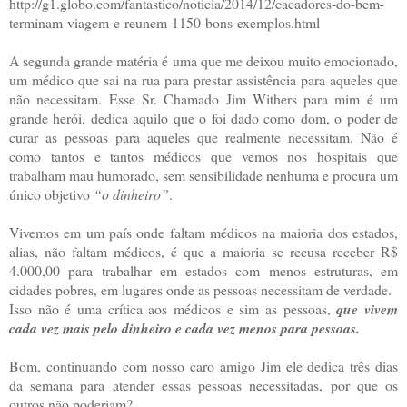
http://g1.globo.com/fantastico/noticia/2014/12/cacadores-do-bem-
terminam-viagem-e-reunem-1150-bons-exemplos.html
A segunda grande matéria é uma que me deixou muito emocionado,
um médico que sai na rua para prestar assistência para aqueles que
não necessitam. Esse Sr. Chamado Jim Withers para mim é um
grande herói, dedica aquilo que o foi dado como dom, o poder de
curar as pessoas para aqueles que realmente necessitam. Não é
como tantos e tantos médicos que vemos nos hospitais que
trabalham mau humorado, sem sensibilidade nenhuma e procura um
único objetivo
“o dinheiro”
.
Vivemos em um país onde faltam médicos na maioria dos estados,
alias, não faltam médicos, é que a maioria se recusa receber R$
4.000,00 para trabalhar em estados com menos estruturas, em
cidades pobres, em lugares onde as pessoas necessitam de verdade.
Isso não é uma crítica aos médicos e sim as pessoas,
que vivem
cada vez mais pelo dinheiro e cada vez menos para pessoas.
Bom, continuando com nosso caro amigo Jim ele dedica três dias
da semana para atender essas pessoas necessitadas, por que os
outros não poderiam?